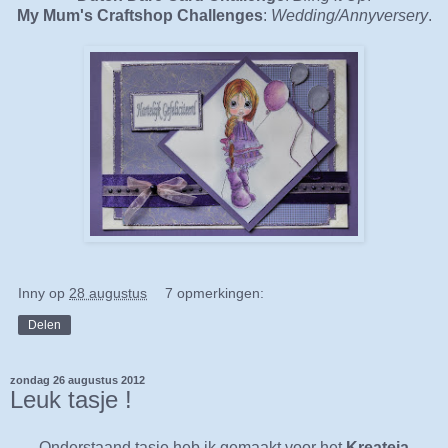
My Mum's Craftshop Challenges
:
Wedding/Annyversery
.
Inny
op
28 augustus
7 opmerkingen:
Delen
zondag 26 augustus 2012
Leuk tasje !
Onderstaand tasje heb ik gemaakt voor het
Kreateja