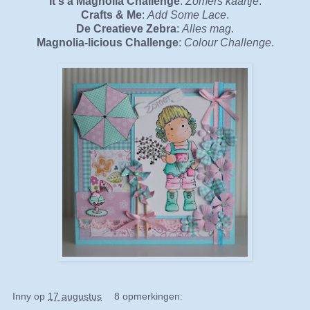
It's a Magnolia Challenge
:
Zomers kaartje
.
Crafts & Me
:
Add Some Lace
.
De Creatieve Zebra
:
Alles mag
.
Magnolia-licious Challenge
:
Colour Challenge
.
Inny
op
17 augustus
8 opmerkingen: