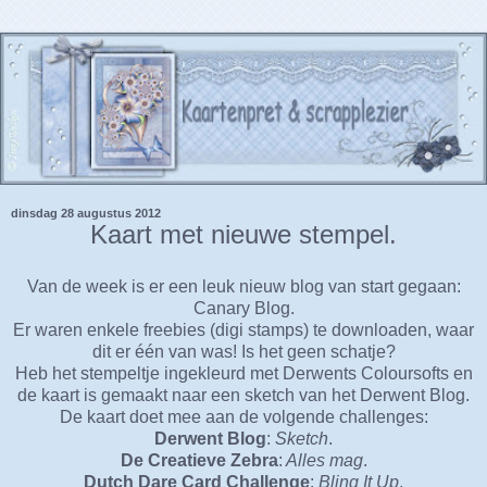
dinsdag 28 augustus 2012
Kaart met nieuwe stempel.
Van de week is er een leuk nieuw blog van start gegaan:
Canary Blog.
Er waren enkele freebies (digi stamps) te downloaden, waar
dit er één van was! Is het geen schatje?
Heb het stempeltje ingekleurd met Derwents Coloursofts en
de kaart is gemaakt naar een sketch van het Derwent Blog.
De kaart doet mee aan de volgende challenges:
Derwent Blog
:
Sketch
.
De Creatieve Zebra
:
Alles mag
.
Dutch Dare Card Challenge
:
Bling It Up
.